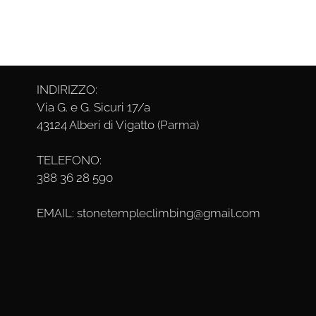
Info & Contatti
INDIRIZZO:
Via G. e G. Sicuri 17/a
43124 Alberi di Vigatto (Parma)
TELEFONO:
388 36 28 590
EMAIL: stonetempleclimbing@gmail.com